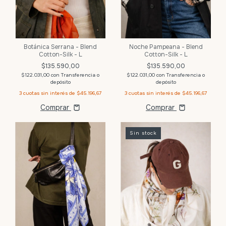
Botánica Serrana - Blend
Noche Pampeana - Blend
Cotton-Silk - L
Cotton-Silk - L
$135.590,00
$135.590,00
$122.031,00
con
Transferencia o
$122.031,00
con
Transferencia o
depósito
depósito
3
cuotas sin interés de
$45.196,67
3
cuotas sin interés de
$45.196,67
Comprar
Comprar
Sin stock