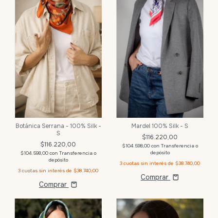
Botánica Serrana - 100% Silk -
Mardel 100% Silk - S
S
$116.220,00
$116.220,00
$104.598,00
con
Transferencia o
depósito
$104.598,00
con
Transferencia o
depósito
3
cuotas sin interés de
$38.740,00
3
cuotas sin interés de
$38.740,00
Comprar
Comprar