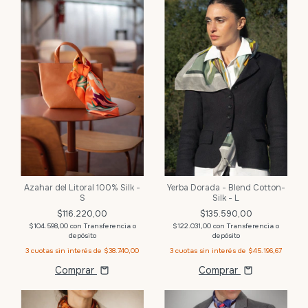
Azahar del Litoral 100% Silk -
Yerba Dorada - Blend Cotton-
S
Silk - L
$116.220,00
$135.590,00
$104.598,00
con
Transferencia o
$122.031,00
con
Transferencia o
depósito
depósito
3
cuotas sin interés de
$38.740,00
3
cuotas sin interés de
$45.196,67
Comprar
Comprar